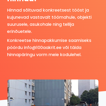
Hinnad sõltuvad konkreetsest tööst ja
kujunevad vastavalt töömahule, objekti
suurusele, asukohale ning tellija
erinõuetele.
Konkreetse hinnapakkumise saamiseks
pöördu info@100aakrit.ee või täida
hinnapäringu vorm meie kodulehel.