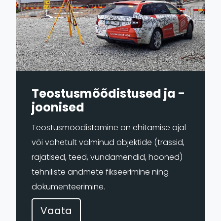
Teostusmõõdistused ja -
joonised
Teostusmõõdistamine on ehitamise ajal
või vahetult valminud objektide (trassid,
rajatised, teed, vundamendid, hooned)
tehniliste andmete fikseerimine ning
dokumenteerimine.
Vaata