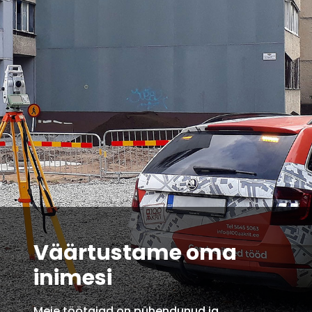
Väärtustame oma
inimesi
Meie töötajad on pühendunud ja