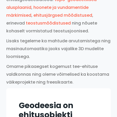
alusplaanid
,
hoonete ja vundamentide
märkimised
,
ehitusjärgsed mõõdistused
,
erinevad
teostusmõõdistused
ning nõuete
kohaselt vormistatud teostusjoonised.
Lisaks tegeleme ka mahtude arvutamistega ning
masinautomaatika jaoks vajalike 3D mudelite
loomisega.
Omame pikaaegset kogemust tee-ehituse
valdkonnas ning oleme võimelised ka koostama
väikeprojekte ning freesikaarte.
Geodeesia on
ehitusobjekti