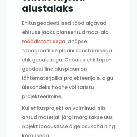
alustalaks
Ehitusgeodeetilised tööd algavad
ehituse jaoks planeeritud maa-ala
mõõdistamisega
ja täpse
topograafilise plaani koostamisega
ehk geoalusega. Geoalus ehk topo-
geodeetiline alusplaan on
lähtematerjaliks projekteerijale, olgu
ülesandeks hoone või taristu
projekteerimine.
Kui ehitusprojekt on valminud, siis
antud materjali järgi märgitakse uus
objekt loodusesse õige asukoha ning
kõrgusega.