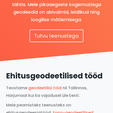
tähtis. Meie pikaaegsete kogemustega
geodeedid on abivalmid, leidlikud ning
loogilise mõtlemisega.
Tutvu teenustega
Ehitusgeodeetilised tööd
Teostame
geodeetilisi töid
nii Tallinnas,
Harjumaal kui ka vajadusel üle Eesti.
Meie peamisteks teenusteks on
ehitusgeodeesiatööd:
topo-geodeetilised