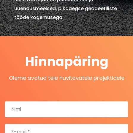
uuendusmeelsed, pikaaegse geodeetiliste
tööde kogemusega.
Hinnapäring
Oleme avatud teie huvitavatele projektidele
P