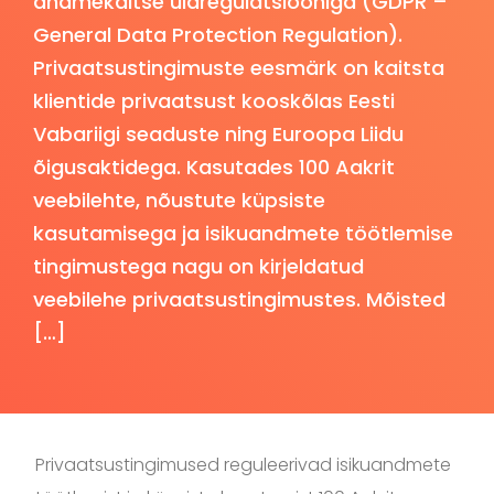
andmekaitse üldregulatsiooniga (GDPR –
General Data Protection Regulation).
Privaatsustingimuste eesmärk on kaitsta
klientide privaatsust kooskõlas Eesti
Vabariigi seaduste ning Euroopa Liidu
õigusaktidega. Kasutades 100 Aakrit
veebilehte, nõustute küpsiste
kasutamisega ja isikuandmete töötlemise
tingimustega nagu on kirjeldatud
veebilehe privaatsustingimustes. Mõisted
[…]
Privaatsustingimused reguleerivad isikuandmete