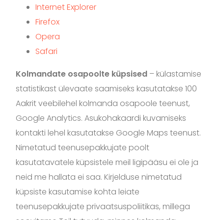
Internet Explorer
Firefox
Opera
Safari
Kolmandate osapoolte küpsised
– külastamise
statistikast ülevaate saamiseks kasutatakse 100
Aakrit veebilehel kolmanda osapoole teenust,
Google Analytics. Asukohakaardi kuvamiseks
kontakti lehel kasutatakse Google Maps teenust.
Nimetatud teenusepakkujate poolt
kasutatavatele küpsistele meil ligipääsu ei ole ja
neid me hallata ei saa. Kirjelduse nimetatud
küpsiste kasutamise kohta leiate
teenusepakkujate privaatsuspoliitikas, millega