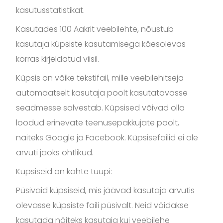
kasutusstatistikat.
Kasutades 100 Aakrit veebilehte, nõustub
kasutaja küpsiste kasutamisega käesolevas
korras kirjeldatud viisil.
Küpsis on väike tekstifail, mille veebilehitseja
automaatselt kasutaja poolt kasutatavasse
seadmesse salvestab. Küpsised võivad olla
loodud erinevate teenusepakkujate poolt,
näiteks Google ja Facebook. Küpsisefailid ei ole
arvuti jaoks ohtlikud.
Küpsiseid on kahte tüüpi:
Püsivaid küpsiseid, mis jäävad kasutaja arvutis
olevasse küpsiste faili püsivalt. Neid võidakse
kasutada näiteks kasutaja kui veebilehe