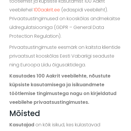
töötlemist ja küpsiste kasutamist 100 Aakrit
veebilehel
100aakrit.ee
(edaspidi veebileht).
Privaatsustingimused on kooskõlas andmekaitse
üldregulatsiooniga (GDPR – General Data
Protection Regulation).
Privaatsustingimuste eesmärk on kaitsta klientide
privaatsust kooskõlas Eesti Vabariigi seaduste
ning Euroopa Liidu õigusaktidega.
Kasutades 100 Aakrit veebilehte, nõustute
küpsiste kasutamisega ja isikuandmete
töötlemise tingimustega nagu on kirjeldatud
veebilehe privaatsustingimustes.
Mõisted
Kasutajad
on kõik isikud, kes külastavad