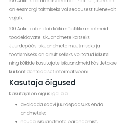
100 Aakrit säilitab isikuandmeid nii kaua, kuni see
on eesmärgi täitmiseks või seadusest tulenevalt
vajalik.
100 Aakrit rakendab kõiki mõistlikke meetmeid
töödeldavate isikuandmete kaitseks.
Juurdepääs isikuandmete muutmiseks ja
töötlemiseks on ainult selleks volitatud isikutel
ning kõikide kasutajate isikuandmeid käsitletakse
kui konfidentsiaalset informatsiooni.
Kasutaja õigused
Kasutajal on õigus igal ajal:
avaldada soovi juurdepääsuks enda
andmetele;
nõuda isikuandmete parandamist,