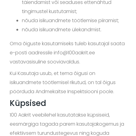
täiendamist või seaduses ettenähtud
tingimustel kustutamist;
nõuda isikuandmete töötlemise piiramist;
nõuda isikuandmete ülekandmist.
Oma õiguste kasutamiseks tuleb kasutajal saata
e-posti aadressile info@100aakrit.ee
vastavasisuline sooviavaldus.
Kui Kasutaja usub, et tema õigusi on
isikuandmete töötlemisel rikutud, on tal õigus
pöörduda Andmekaitse Inspektsiooni poole.
Küpsised
100 Aakrit veebilehel kasutatakse küpsiseid,
eesmärgiga tagada parem kasutajakogemus ja
efektiivsem turundustegevus ning koguda