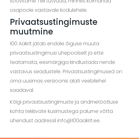
soovitame Teil tutvuda, minnes kolmanda
osapoole vastavale kodulehele.
Privaatsustingimuste
muutmine
100 Aakrit jätab endale õiguse muuta
privaatsustingimusi ühepoolselt ja ette
teatamata, eesmärgiga kindlustada nende
vastavus seadustele. Privaatsustingimused on
oma uusimas versioonis alati veebilehel
saadaval.
Kõigi privaatsustingimuste ja andmetöötluse
kohta tekkivate küsimustega palume võtta
ühendust aadressil info@100aakrit.ee.