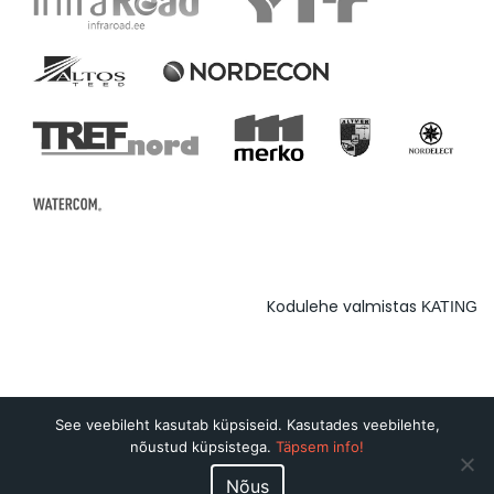
Kodulehe valmistas
KATING
See veebileht kasutab küpsiseid. Kasutades veebilehte,
nõustud küpsistega.
Täpsem info!
Nõus