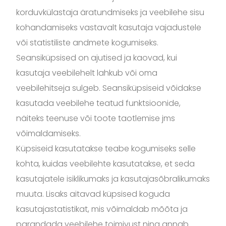
korduvkülastaja äratundmiseks ja veebilehe sisu
kohandamiseks vastavalt kasutaja vajadustele
või statistiliste andmete kogumiseks.
Seansiküpsised on ajutised ja kaovad, kui
kasutaja veebilehelt lahkub või oma
veebilehitseja sulgeb. Seansiküpsiseid võidakse
kasutada veebilehe teatud funktsioonide,
näiteks teenuse või toote taotlemise jms
võimaldamiseks.
Küpsiseid kasutatakse teabe kogumiseks selle
kohta, kuidas veebilehte kasutatakse, et seda
kasutajatele isiklikumaks ja kasutajasõbralikumaks
muuta. Lisaks aitavad küpsised koguda
kasutajastatistikat, mis võimaldab mõõta ja
parandada veebilehe toimivust ning annab