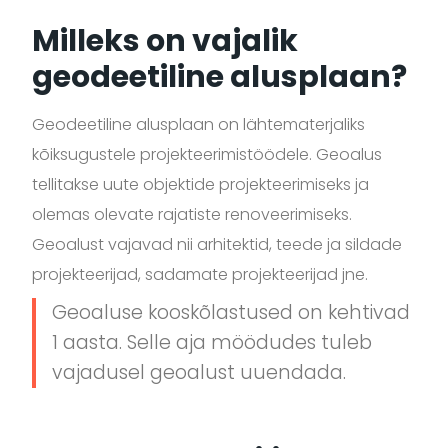
Milleks on vajalik
geodeetiline alusplaan?
Geodeetiline alusplaan on lähtematerjaliks
kõiksugustele projekteerimistöödele. Geoalus
tellitakse uute objektide projekteerimiseks ja
olemas olevate rajatiste renoveerimiseks.
Geoalust vajavad nii arhitektid, teede ja sildade
projekteerijad, sadamate projekteerijad jne.
Geoaluse kooskõlastused on kehtivad
1 aasta. Selle aja möödudes tuleb
vajadusel geoalust uuendada.