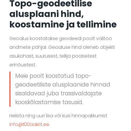
Topo-geodeetilise
alusplaani hind,
koostamine ja tellimine
Geoalus koostatakse geodeedi poolt välitöö
andmete põhjal. Geoaluse hind oleneb objekti
asukohast, suurusest, tellija poolsetest
erinõuetest.
Meie poolt koostatud topo-
geodeetiliste alusplaanide hinnad
sisaldavad juba trassivaldajate
kooskõlastamise tasusid.
Helista ning uuri lisa või küsi hinnapakkumist
info@100aakrit.ee
.