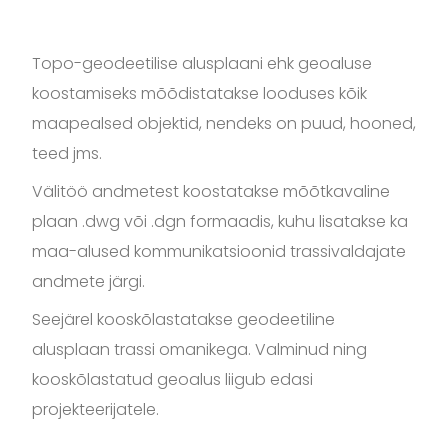
Topo-geodeetilise alusplaani ehk geoaluse
koostamiseks mõõdistatakse looduses kõik
maapealsed objektid, nendeks on puud, hooned,
teed jms.
Välitöö andmetest koostatakse mõõtkavaline
plaan .dwg või .dgn formaadis, kuhu lisatakse ka
maa-alused kommunikatsioonid trassivaldajate
andmete järgi.
Seejärel kooskõlastatakse geodeetiline
alusplaan trassi omanikega. Valminud ning
kooskõlastatud geoalus liigub edasi
projekteerijatele.